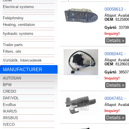
Other
Electrical systems
00058613 -
Állapot:
Availa
Felépítmény
OEM
: 812580
Heating, ventilation
Gyártó
: 33708
hydraulic systems
Inquiry!
Details »
Trailer parts
Filters, oils
00060441 -
Vízhűtők, Intercoolerek
Állapot:
Availa
OEM
: 812860
MANUFACTURER
Gyártó
: 38507
AUTOSAN
Inquiry!
BPW
Details »
CREDO
DAF/VDL
00047451 -
EvoBus
Állapot:
Availa
Inquiry!
IKARUS
Details »
IRISBUS
IVECO