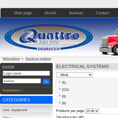
Main page
Akciók
Autosan
Contact
Webcatalog
»
Electrical systems
ELECTRICAL SYSTEMS
ENTER
(5)
(111)
Registration »
(9)
CATEGORIES
(9)
Ablaktörlő lapát
care, equipment
(12)
Products per page
Wiper, additional
(37)
This price is incl. VAT!