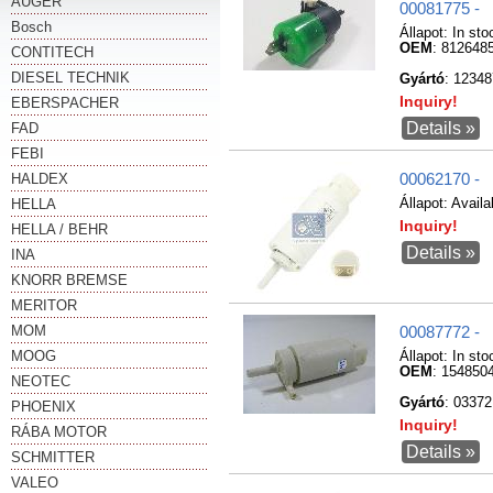
AUGER
00081775 -
Bosch
Állapot:
In sto
OEM
: 812648
CONTITECH
DIESEL TECHNIK
Gyártó
: 1234
Inquiry!
EBERSPACHER
Details »
FAD
FEBI
HALDEX
00062170 -
HELLA
Állapot:
Availa
Inquiry!
HELLA / BEHR
Details »
INA
KNORR BREMSE
MERITOR
MOM
00087772 -
MOOG
Állapot:
In sto
OEM
: 154850
NEOTEC
Gyártó
: 0337
PHOENIX
Inquiry!
RÁBA MOTOR
Details »
SCHMITTER
VALEO