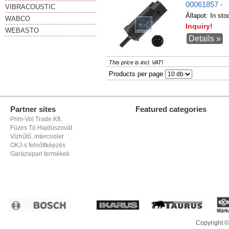
00061857 -
VIBRACOUSTIC
Állapot:
In sto
WABCO
Inquiry!
WEBASTO
Details »
This price is incl. VAT!
Products per page
Partner sites
Featured categories
Prim-Vol Trade Kft.
Füzes Tó Hajdúszovát
Vízhűtő, intercooler
OKJ-s felnőttképzés
Garázsipari termékek
Copyright ©