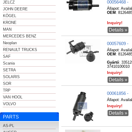
00056468 -
JELCZ
Állapot:
Availa
JOHN DEERE
OEM
: 812648
KÖGEL
KRONE
Inquiry!
MAN
Details »
MERCEDES BENZ
Neoplan
00057609 -
RENAULT TRUCKS
Állapot:
Availa
OEM
: 812648
SAF
Gyártó
: 3351
Scania
37410100010
SETRA
Inquiry!
SOLARIS
Details »
SOR
TRP
00061856 -
VAN HOOL
Állapot:
Availa
VOLVO
Inquiry!
Details »
PARTS
AS-PL