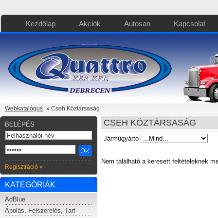
Kezdőlap
Akciók
Autosan
Kapcsolat
Webkatalógus
» Cseh Köztársaság
CSEH KÖZTÁRSASÁG
BELÉPÉS
Járműgyártó
Nem található a keresett feltételeknek m
Regisztráció »
KATEGÓRIÁK
AdBlue
Ápolás, Felszerelés, Tart