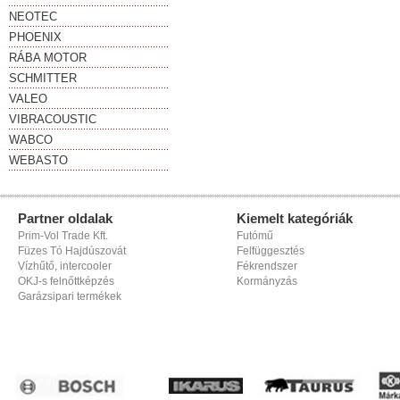
NEOTEC
PHOENIX
RÁBA MOTOR
SCHMITTER
VALEO
VIBRACOUSTIC
WABCO
WEBASTO
Partner oldalak
Kiemelt kategóriák
Prim-Vol Trade Kft.
Futómű
Füzes Tó Hajdúszovát
Felfüggesztés
Vízhűtő, intercooler
Fékrendszer
OKJ-s felnőttképzés
Kormányzás
Garázsipari termékek