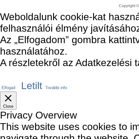
Copyright ©
Weboldalunk cookie-kat haszná
felhasználói élmény javításáho
Az „Elfogadom” gombra kattintv
használatához.
A részletekről az Adatkezelési 
Letilt
Elfogad
További info
Close
Privacy Overview
This website uses cookies to i
navigate through the website. O