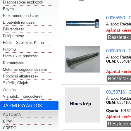
Diagnosztikai eszközök
Egyéb
Elektromos rendszer
00065553 - 
Erőátviteli rendszer
Állapot:
Raktá
Fékrendszer
Ajánlat kér
Felépítmény
Részletek 
Fűtés - Szellőzés-Klíma
Futómű
00089700 -
Hidraulikus rendszer
Állapot:
Raktá
OEM
: 033401
Kormányzás
Motor és segédrendszerei
Ajánlat kér
Pótkocsi alkatrészek
Részletek 
Szűrők, Olajok
Zsírzás
00153716 - 
Vízhűtők, Intercoolerek
Állapot:
Raktá
OEM
: 033410
JÁRMŰGYÁRTÓK
Gyártó
: 1016
AUTOSAN
Ajánlat kér
BPW
Részletek 
CREDO