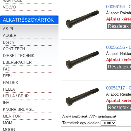
VAN HOOL
00056154 -
VOLVO
Állapot:
Raktá
Ajánlat kér
ALKATRÉSZGYÁRTÓK
Részletek 
AS-PL
AUGER
Bosch
00056155 -
CONTITECH
Állapot:
Raktá
DIESEL TECHNIK
Ajánlat kér
EBERSPACHER
Részletek 
FAD
FEBI
HALDEX
00051717 - 
HELLA
Állapot:
Rende
HELLA / BEHR
Ajánlat kér
INA
Részletek 
KNORR BREMSE
MERITOR
Áraink bruttó árak, ÁFA-t tartalmaznak
MOM
Termékek egy oldalon
MOOG