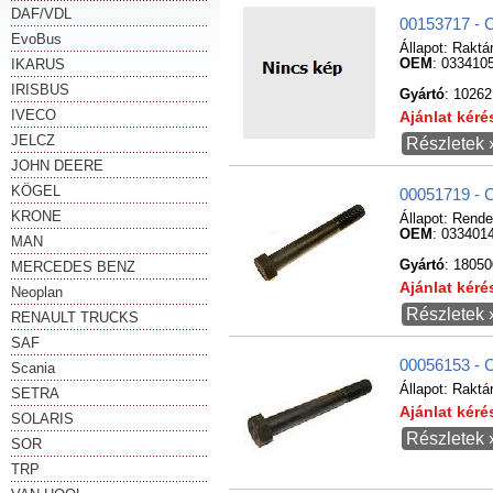
DAF/VDL
00153717 - 
EvoBus
Állapot:
Raktá
IKARUS
OEM
: 033410
IRISBUS
Gyártó
: 1026
IVECO
Ajánlat kér
JELCZ
Részletek 
JOHN DEERE
KÖGEL
00051719 - 
KRONE
Állapot:
Rende
OEM
: 033401
MAN
Gyártó
: 1805
MERCEDES BENZ
Ajánlat kér
Neoplan
Részletek 
RENAULT TRUCKS
SAF
00056153 -
Scania
Állapot:
Raktá
SETRA
Ajánlat kér
SOLARIS
Részletek 
SOR
TRP