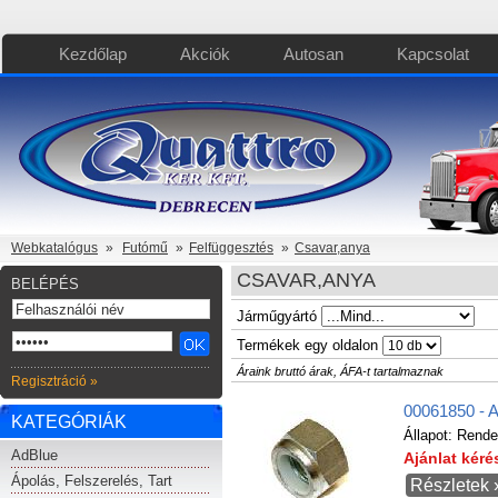
Kezdőlap
Akciók
Autosan
Kapcsolat
Webkatalógus
»
Futómű
»
Felfüggesztés
»
Csavar,anya
CSAVAR,ANYA
BELÉPÉS
Járműgyártó
Termékek egy oldalon
Áraink bruttó árak, ÁFA-t tartalmaznak
Regisztráció »
00061850 - 
KATEGÓRIÁK
Állapot:
Rende
AdBlue
Ajánlat kér
Ápolás, Felszerelés, Tart
Részletek 