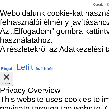
Copyright ©
Weboldalunk cookie-kat haszná
felhasználói élmény javításáho
Az „Elfogadom” gombra kattintv
használatához.
A részletekről az Adatkezelési 
Letilt
Elfogad
További info
Close
Privacy Overview
This website uses cookies to i
navigate through the website. O