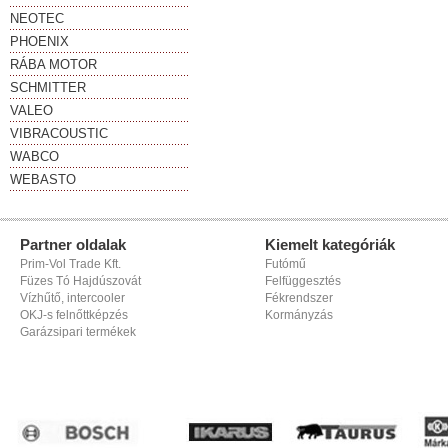
NEOTEC
PHOENIX
RÁBA MOTOR
SCHMITTER
VALEO
VIBRACOUSTIC
WABCO
WEBASTO
Partner oldalak
Kiemelt kategóriák
Prim-Vol Trade Kft.
Futómű
Füzes Tó Hajdúszovát
Felfüggesztés
Vízhűtő, intercooler
Fékrendszer
OKJ-s felnőttképzés
Kormányzás
Garázsipari termékek