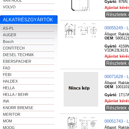
VAN HOOL
Gyártó
: 876N;
VOLVO
Ajánlat kér
Részletek 
ALKATRÉSZGYÁRTÓK
00055249 - 
AS-PL
Állapot:
Raktá
AUGER
OEM
: 580512
Bosch
Gyártó
: 4159
CONTITECH
V1DK23L9131
DIESEL TECHNIK
Ajánlat kér
EBERSPACHER
Részletek 
FAD
FEBI
00071628 - 
HALDEX
Állapot:
Raktá
OEM
: 100110
HELLA
HELLA / BEHR
Gyártó
: 1T17
Ajánlat kér
INA
Részletek 
KNORR BREMSE
MERITOR
MOM
00051743 - 
MOOG
Állapot:
Raktá