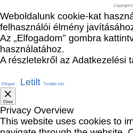
Copyright ©
Weboldalunk cookie-kat haszná
felhasználói élmény javításáho
Az „Elfogadom” gombra kattintv
használatához.
A részletekről az Adatkezelési 
Letilt
Elfogad
További info
Close
Privacy Overview
This website uses cookies to i
navigate through the website. O