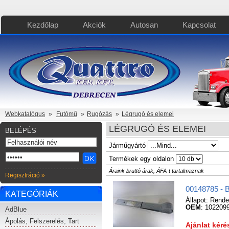
Kezdőlap
Akciók
Autosan
Kapcsolat
Webkatalógus
»
Futómű
»
Rugózás
»
Légrugó és elemei
LÉGRUGÓ ÉS ELEMEI
BELÉPÉS
Járműgyártó
Termékek egy oldalon
Áraink bruttó árak, ÁFA-t tartalmaznak
Regisztráció »
00148785 - B
KATEGÓRIÁK
Állapot:
Rende
OEM
: 102209
AdBlue
Ápolás, Felszerelés, Tart
Ajánlat kér