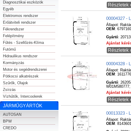
Diagnosztikai eszközök
Részletek 
Egyéb
Elektromos rendszer
00004327 - 
Erőátviteli rendszer
Állapot:
Raktá
Fékrendszer
OEM
: 679716
Felépítmény
Gyártó
: 20713
Fűtés - Szellőzés-Klíma
Ajánlat kér
Futómű
Részletek 
Hidraulikus rendszer
Kormányzás
00004328 - 
Motor és segédrendszerei
Állapot:
Raktá
OEM
: 161177
Pótkocsi alkatrészek
Gyártó
: 2620
Szűrők, Olajok
W01M580777; 
Zsírzás
Ajánlat kér
Vízhűtők, Intercoolerek
Részletek 
JÁRMŰGYÁRTÓK
00013323 - 
AUTOSAN
Állapot:
Raktá
BPW
OEM
: 814360
CREDO