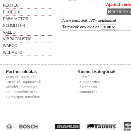
Ajánlat kér
NEOTEC
Részletek 
PHOENIX
RÁBA MOTOR
Áraink bruttó árak, ÁFA-t tartalmaznak
SCHMITTER
Termékek egy oldalon
VALEO
VIBRACOUSTIC
WABCO
WEBASTO
Partner oldalak
Kiemelt kategóriák
Prim-Vol Trade Kft.
Futómű
Füzes Tó Hajdúszovát
Felfüggesztés
Vízhűtő, intercooler
Fékrendszer
OKJ-s felnőttképzés
Kormányzás
Garázsipari termékek