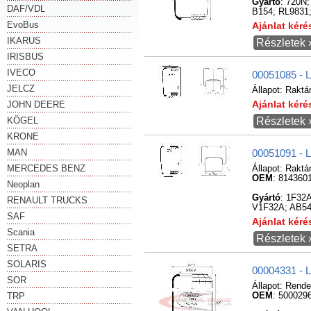
Gyártó
: 720N
DAF/VDL
B154; RL9831;
EvoBus
Ajánlat kér
IKARUS
Részletek 
IRISBUS
IVECO
00051085 - 
JELCZ
Állapot:
Raktá
JOHN DEERE
Ajánlat kér
KÖGEL
Részletek 
KRONE
MAN
00051091 - 
MERCEDES BENZ
Állapot:
Raktá
OEM
: 814360
Neoplan
Gyártó
: 1F32
RENAULT TRUCKS
V1F32A; AB54
SAF
Ajánlat kér
Scania
Részletek 
SETRA
SOLARIS
00004331 - 
SOR
Állapot:
Rende
TRP
OEM
: 500029