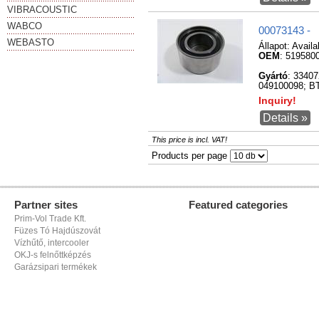
VIBRACOUSTIC
WABCO
00073143 -
WEBASTO
Állapot:
Availa
OEM
: 519580
Gyártó
: 3340
049100098; BT
Inquiry!
Details »
This price is incl. VAT!
Products per page
Partner sites
Featured categories
Prim-Vol Trade Kft.
Füzes Tó Hajdúszovát
Vízhűtő, intercooler
OKJ-s felnőttképzés
Garázsipari termékek