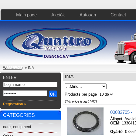
Main page
Akciók
Autosan
Contact
Webcatalog
» INA
INA
ENTER
Products per page
This price is incl. VAT!
Registration »
00083795 -
CATEGORIES
Állapot:
Availa
OEM
: 133041
care, equipment
Gyártó
: 0735