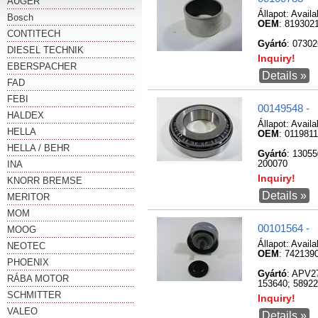
AUGER
Állapot:
Availa
Bosch
OEM
: 819302
CONTITECH
Gyártó
: 0730
DIESEL TECHNIK
Inquiry!
EBERSPACHER
Details »
FAD
FEBI
00149548 -
HALDEX
Állapot:
Availa
HELLA
OEM
: 011981
HELLA / BEHR
Gyártó
: 1305
INA
200070
Inquiry!
KNORR BREMSE
Details »
MERITOR
MOM
00101564 -
MOOG
Állapot:
Availa
NEOTEC
OEM
: 742139
PHOENIX
Gyártó
: APV2
RÁBA MOTOR
153640; 58922
SCHMITTER
Inquiry!
VALEO
Details »