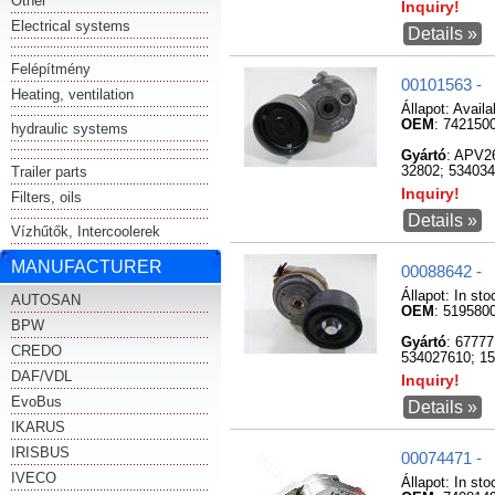
Other
Inquiry!
Electrical systems
Details »
Felépítmény
00101563 -
Heating, ventilation
Állapot:
Availa
OEM
: 742150
hydraulic systems
Gyártó
: APV2
Trailer parts
32802; 534034
Inquiry!
Filters, oils
Details »
Vízhűtők, Intercoolerek
MANUFACTURER
00088642 -
Állapot:
In sto
AUTOSAN
OEM
: 519580
BPW
Gyártó
: 6777
CREDO
534027610; 1
DAF/VDL
Inquiry!
EvoBus
Details »
IKARUS
IRISBUS
00074471 -
IVECO
Állapot:
In sto