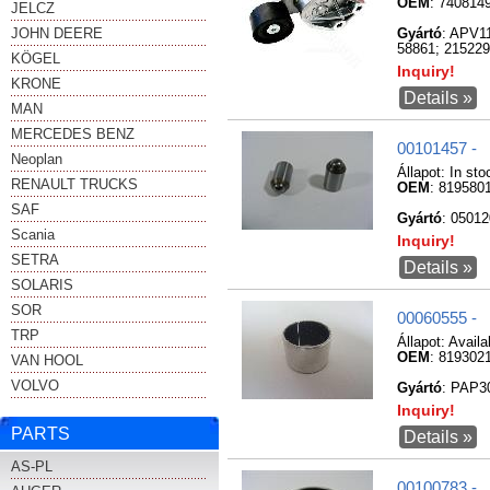
OEM
: 740814
JELCZ
JOHN DEERE
Gyártó
: APV1
58861; 21522
KÖGEL
Inquiry!
KRONE
Details »
MAN
MERCEDES BENZ
00101457 -
Neoplan
Állapot:
In sto
RENAULT TRUCKS
OEM
: 819580
SAF
Gyártó
: 0501
Scania
Inquiry!
SETRA
Details »
SOLARIS
SOR
00060555 -
TRP
Állapot:
Availa
OEM
: 819302
VAN HOOL
VOLVO
Gyártó
: PAP3
Inquiry!
PARTS
Details »
AS-PL
00100783 -