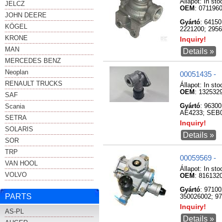
Állapot:
In sto
JELCZ
OEM
: 071196
JOHN DEERE
Gyártó
: 6415
KÖGEL
2221200; 2956
KRONE
Inquiry!
MAN
Details »
MERCEDES BENZ
Neoplan
00051435 -
RENAULT TRUCKS
Állapot:
In sto
OEM
: 132532
SAF
Scania
Gyártó
: 9630
AE4233; SEB0
SETRA
Inquiry!
SOLARIS
Details »
SOR
TRP
00059569 -
VAN HOOL
Állapot:
In sto
VOLVO
OEM
: 816132
Gyártó
: 9710
PARTS
350026002; 9
Inquiry!
AS-PL
Details »