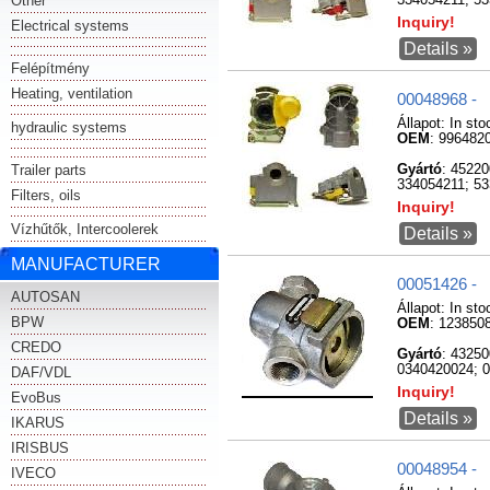
Other
334054211; 53
Inquiry!
Electrical systems
Details »
Felépítmény
Heating, ventilation
00048968 -
Állapot:
In sto
hydraulic systems
OEM
: 996482
Trailer parts
Gyártó
: 4522
334054211; 53
Filters, oils
Inquiry!
Vízhűtők, Intercoolerek
Details »
MANUFACTURER
00051426 -
AUTOSAN
Állapot:
In sto
BPW
OEM
: 123850
CREDO
Gyártó
: 4325
0340420024; 0
DAF/VDL
Inquiry!
EvoBus
Details »
IKARUS
IRISBUS
00048954 -
IVECO