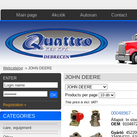
Main page
Akciók
Autosan
Contact
Webcatalog
» JOHN DEERE
JOHN DEERE
ENTER
Products per page
This price is incl. VAT!
Registration »
00048967 -
CATEGORIES
Állapot:
In sto
OEM
: 910497
care, equipment
Gyártó
: 4522