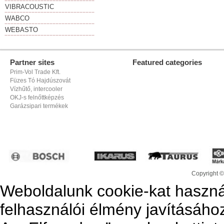
VIBRACOUSTIC
WABCO
WEBASTO
Partner sites
Featured categories
Prim-Vol Trade Kft.
Füzes Tó Hajdúszovát
Vízhűtő, intercooler
OKJ-s felnőttképzés
Garázsipari termékek
Copyright ©
Weboldalunk cookie-kat haszná
felhasználói élmény javításáho