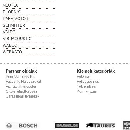
NEOTEC
PHOENIX
RÁBA MOTOR
SCHMITTER
VALEO
VIBRACOUSTIC
WABCO
WEBASTO
Partner oldalak
Kiemelt kategóriák
Prim-Vol Trade Kft.
Futómű
Füzes Tó Hajdúszovát
Felfüggesztés
Vízhűtő, intercooler
Fékrendszer
OKJ-s felnőttképzés
Kormányzás
Garázsipari termékek