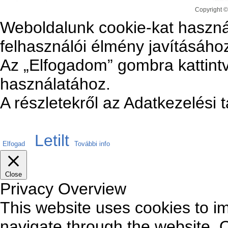
Copyright ©
Weboldalunk cookie-kat haszná
felhasználói élmény javításáho
Az „Elfogadom” gombra kattintv
használatához.
A részletekről az Adatkezelési 
Letilt
Elfogad
További info
Close
Privacy Overview
This website uses cookies to i
navigate through the website. O