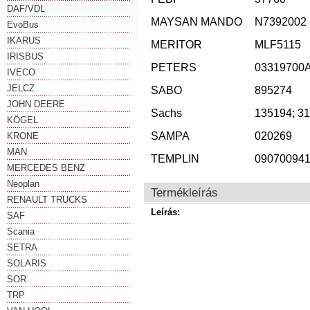
DAF/VDL
MAYSAN MANDO
N7392002
EvoBus
IKARUS
MERITOR
MLF5115
IRISBUS
PETERS
03319700
IVECO
JELCZ
SABO
895274
JOHN DEERE
Sachs
135194; 3
KÖGEL
SAMPA
020269
KRONE
MAN
TEMPLIN
09070094
MERCEDES BENZ
Neoplan
Termékleírás
RENAULT TRUCKS
Leírás:
SAF
Scania
SETRA
SOLARIS
SOR
TRP