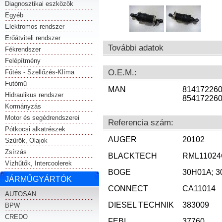
Diagnosztikai eszközök
Egyéb
Elektromos rendszer
Erőátviteli rendszer
További adatok
Fékrendszer
Felépítmény
O.E.M.:
Fűtés - Szellőzés-Klíma
Futómű
MAN
814172260
Hidraulikus rendszer
85417226
Kormányzás
Motor és segédrendszerei
Referencia szám:
Pótkocsi alkatrészek
AUGER
20102
Szűrők, Olajok
Zsírzás
BLACKTECH
RML1102
Vízhűtők, Intercoolerek
BOGE
30H01A; 3
JÁRMŰGYÁRTÓK
CONNECT
CA11014
AUTOSAN
DIESEL TECHNIK
383009
BPW
CREDO
FEBI
37760