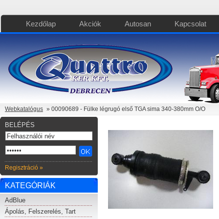
Kezdőlap
Akciók
Autosan
Kapcsolat
Webkatalógus
» 00090689 - Fülke légrugó első TGA sima 340-380mm O/O
BELÉPÉS
Regisztráció »
KATEGÓRIÁK
AdBlue
Ápolás, Felszerelés, Tart