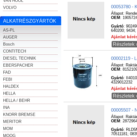
VAN HOOL
00053780 - 
VOLVO
Állapot:
Rende
OEM
: 190572
ALKATRÉSZGYÁRTÓK
Gyártó
: 9024
AS-PL
640200; 9434;
Ajánlat kér
AUGER
Részletek 
Bosch
CONTITECH
DIESEL TECHNIK
00002119 - L
EBERSPACHER
Állapot:
Raktá
OEM
: 815210
FAD
Gyártó
: II401
FEBI
4329012232
HALDEX
Ajánlat kér
HELLA
Részletek 
HELLA / BEHR
INA
00005507 
KNORR BREMSE
Állapot:
Raktá
OEM
: 287296
MERITOR
MOM
Gyártó
: RLD5
70511181; 083
MOOG