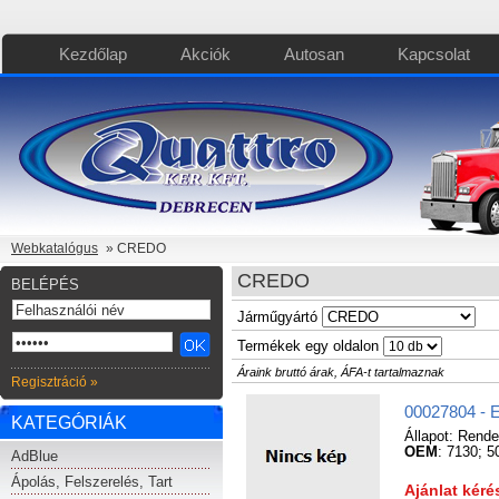
Kezdőlap
Akciók
Autosan
Kapcsolat
Webkatalógus
» CREDO
CREDO
BELÉPÉS
Járműgyártó
Termékek egy oldalon
Áraink bruttó árak, ÁFA-t tartalmaznak
Regisztráció »
00027804 
KATEGÓRIÁK
Állapot:
Rende
OEM
: 7130; 
AdBlue
Ápolás, Felszerelés, Tart
Ajánlat kér