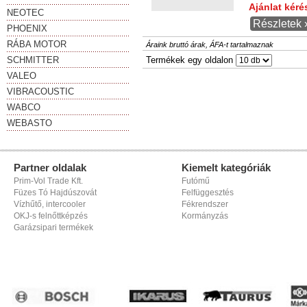
Ajánlat kér
NEOTEC
Részletek 
PHOENIX
RÁBA MOTOR
Áraink bruttó árak, ÁFA-t tartalmaznak
SCHMITTER
Termékek egy oldalon
VALEO
VIBRACOUSTIC
WABCO
WEBASTO
Partner oldalak
Kiemelt kategóriák
Prim-Vol Trade Kft.
Futómű
Füzes Tó Hajdúszovát
Felfüggesztés
Vízhűtő, intercooler
Fékrendszer
OKJ-s felnőttképzés
Kormányzás
Garázsipari termékek