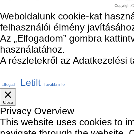
Copyright ©
Weboldalunk cookie-kat haszná
felhasználói élmény javításáho
Az „Elfogadom” gombra kattintv
használatához.
A részletekről az Adatkezelési 
Letilt
Elfogad
További info
Close
Privacy Overview
This website uses cookies to i
navigate through the website. O