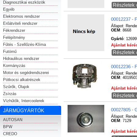
Diagnosztikai eszközök
Részletek 
Egyéb
Elektromos rendszer
00012237 - F
Erőátviteli rendszer
Állapot:
Rende
Fékrendszer
OEM
: 8668
Felépítmény
Gyártó
: 1269
Fűtés - Szellőzés-Klíma
Ajánlat kér
Futómű
Részletek 
Hidraulikus rendszer
Kormányzás
00012236 - F
Motor és segédrendszerei
Állapot:
Rende
OEM
: 401950
Pótkocsi alkatrészek
Szűrők, Olajok
Ajánlat kér
Zsírzás
Részletek 
Vízhűtők, Intercoolerek
00027805 - 
JÁRMŰGYÁRTÓK
Állapot:
Rende
AUTOSAN
OEM
: 7129
BPW
Ajánlat kér
CREDO