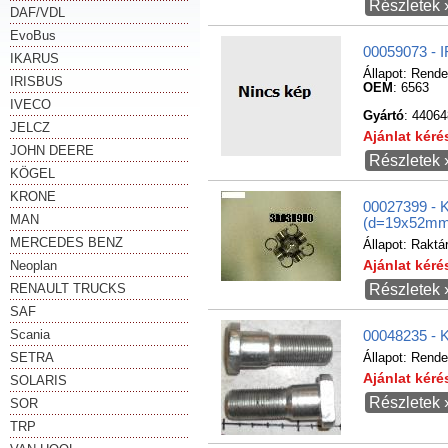
Részletek 
DAF/VDL
EvoBus
00059073 
IKARUS
Állapot:
Rende
IRISBUS
OEM
: 6563
IVECO
Gyártó
: 44064
JELCZ
Ajánlat kér
JOHN DEERE
Részletek 
KÖGEL
KRONE
00027399 
MAN
(d=19x52mm
MERCEDES BENZ
Állapot:
Raktá
Neoplan
Ajánlat kér
RENAULT TRUCKS
Részletek 
SAF
Scania
00048235 -
SETRA
Állapot:
Rende
Ajánlat kér
SOLARIS
Részletek 
SOR
TRP