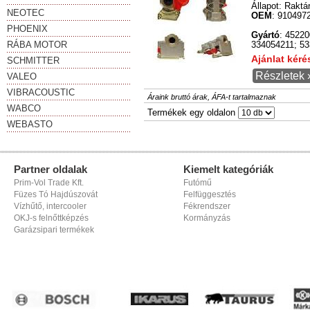
Állapot:
Raktá
NEOTEC
OEM
: 910497
PHOENIX
Gyártó
: 4522
RÁBA MOTOR
334054211; 53
Ajánlat kér
SCHMITTER
Részletek 
VALEO
VIBRACOUSTIC
Áraink bruttó árak, ÁFA-t tartalmaznak
WABCO
Termékek egy oldalon
WEBASTO
Partner oldalak
Kiemelt kategóriák
Prim-Vol Trade Kft.
Futómű
Füzes Tó Hajdúszovát
Felfüggesztés
Vízhűtő, intercooler
Fékrendszer
OKJ-s felnőttképzés
Kormányzás
Garázsipari termékek