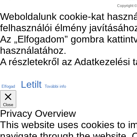
Copyright ©
Weboldalunk cookie-kat haszná
felhasználói élmény javításáho
Az „Elfogadom” gombra kattintv
használatához.
A részletekről az Adatkezelési 
Letilt
Elfogad
További info
Close
Privacy Overview
This website uses cookies to i
navigate through the website. O