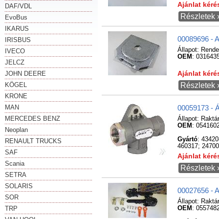
Ajánlat kér
DAF/VDL
Részletek 
EvoBus
IKARUS
00089696 - A
IRISBUS
Állapot:
Rende
IVECO
OEM
: 031643
JELCZ
JOHN DEERE
Ajánlat kér
KÖGEL
Részletek 
KRONE
MAN
00059173 - Á
MERCEDES BENZ
Állapot:
Raktá
OEM
: 054160
Neoplan
Gyártó
: 4342
RENAULT TRUCKS
460317; 24700
SAF
Ajánlat kér
Scania
Részletek 
SETRA
SOLARIS
00027656 - 
SOR
Állapot:
Raktá
TRP
OEM
: 055748