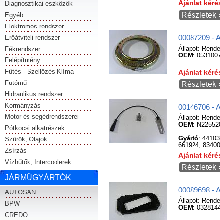
Ajánlat kér
Diagnosztikai eszközök
Részletek 
Egyéb
Elektromos rendszer
Erőátviteli rendszer
00087209 - 
Fékrendszer
Állapot:
Rende
OEM
: 053100
Felépítmény
Fűtés - Szellőzés-Klíma
Ajánlat kér
Futómű
Részletek 
Hidraulikus rendszer
Kormányzás
00146706 - 
Motor és segédrendszerei
Állapot:
Rende
OEM
: N22552
Pótkocsi alkatrészek
Gyártó
: 4410
Szűrők, Olajok
661924; 8340
Zsírzás
Ajánlat kér
Vízhűtők, Intercoolerek
Részletek 
JÁRMŰGYÁRTÓK
00089698 -
AUTOSAN
Állapot:
Rende
BPW
OEM
: 032814
CREDO