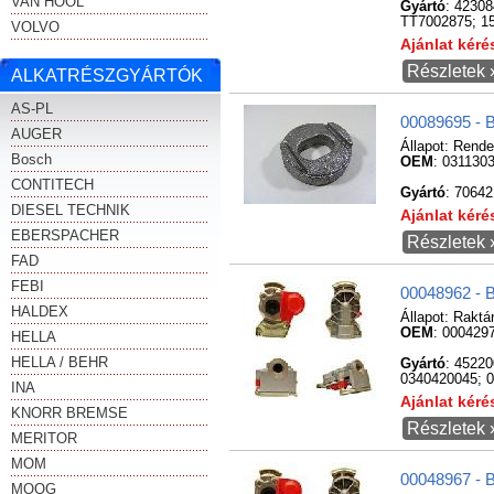
VAN HOOL
Gyártó
: 4230
TT7002875; 15
VOLVO
Ajánlat kér
Részletek 
ALKATRÉSZGYÁRTÓK
AS-PL
00089695 - 
AUGER
Állapot:
Rende
Bosch
OEM
: 031130
CONTITECH
Gyártó
: 70642
DIESEL TECHNIK
Ajánlat kér
EBERSPACHER
Részletek 
FAD
FEBI
00048962 - B
HALDEX
Állapot:
Raktá
OEM
: 000429
HELLA
HELLA / BEHR
Gyártó
: 4522
0340420045; 0
INA
Ajánlat kér
KNORR BREMSE
Részletek 
MERITOR
MOM
00048967 - B
MOOG