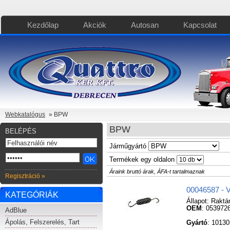
Kezdőlap
Akciók
Autosan
Kapcsolat
Webkatalógus
» BPW
BPW
BELÉPÉS
Járműgyártó
Termékek egy oldalon
Áraink bruttó árak, ÁFA-t tartalmaznak
Regisztráció »
00046587 - 
KATEGÓRIÁK
Állapot:
Raktá
OEM
: 053972
AdBlue
Ápolás, Felszerelés, Tart
Gyártó
: 1013