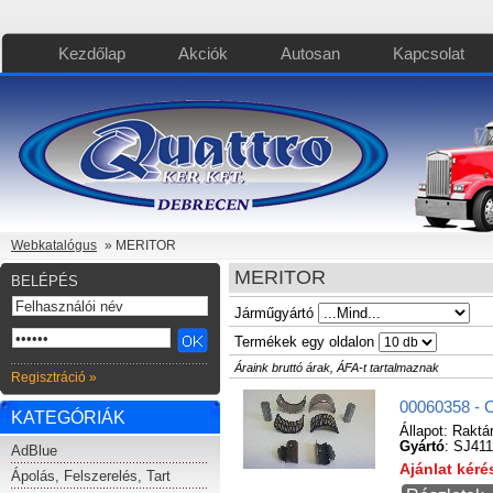
Kezdőlap
Akciók
Autosan
Kapcsolat
Webkatalógus
» MERITOR
MERITOR
BELÉPÉS
Járműgyártó
Termékek egy oldalon
Áraink bruttó árak, ÁFA-t tartalmaznak
Regisztráció »
00060358 - 
KATEGÓRIÁK
Állapot:
Raktá
Gyártó
: SJ41
AdBlue
Ajánlat kér
Ápolás, Felszerelés, Tart