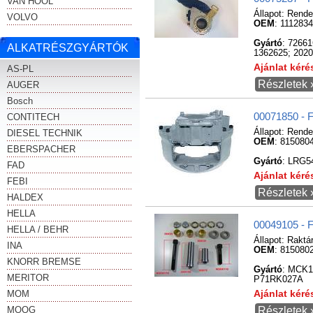
VAN HOOL
Állapot:
Rende
VOLVO
OEM
: 111283
Gyártó
: 7266
ALKATRÉSZGYÁRTÓK
1362625; 2020
Ajánlat kér
AS-PL
Részletek 
AUGER
Bosch
00071850 - 
CONTITECH
Állapot:
Rende
DIESEL TECHNIK
OEM
: 815080
EBERSPACHER
Gyártó
: LRG5
FAD
Ajánlat kér
FEBI
Részletek 
HALDEX
HELLA
00049105 - 
HELLA / BEHR
Állapot:
Raktá
INA
OEM
: 815080
KNORR BREMSE
Gyártó
: MCK1
MERITOR
P71RK027A
MOM
Ajánlat kér
MOOG
Részletek 