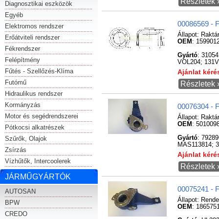
Részletek 
Diagnosztikai eszközök
Egyéb
00086569 - 
Elektromos rendszer
Állapot:
Raktá
Erőátviteli rendszer
OEM
: 159901
Fékrendszer
Gyártó
: 3105
Felépítmény
VOL204; 131V
Fűtés - Szellőzés-Klíma
Ajánlat kér
Futómű
Részletek 
Hidraulikus rendszer
Kormányzás
00076304 - F
Motor és segédrendszerei
Állapot:
Raktá
OEM
: 501009
Pótkocsi alkatrészek
Gyártó
: 7928
Szűrők, Olajok
MAS113814; 3
Zsírzás
Ajánlat kér
Vízhűtők, Intercoolerek
Részletek 
JÁRMŰGYÁRTÓK
00075241 - F
AUTOSAN
Állapot:
Rende
BPW
OEM
: 186575
CREDO