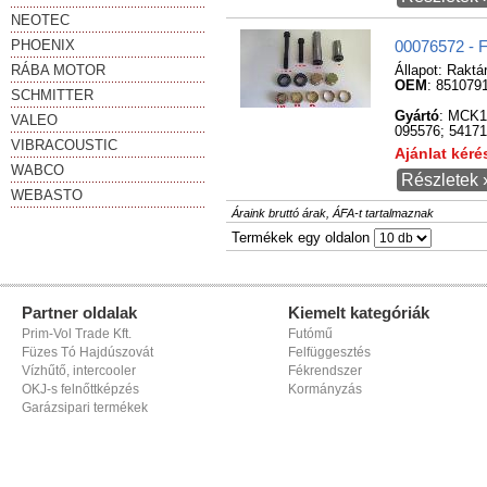
NEOTEC
PHOENIX
00076572 - F
RÁBA MOTOR
Állapot:
Raktá
OEM
: 851079
SCHMITTER
Gyártó
: MCK1
VALEO
095576; 54171
VIBRACOUSTIC
Ajánlat kér
WABCO
Részletek 
WEBASTO
Áraink bruttó árak, ÁFA-t tartalmaznak
Termékek egy oldalon
Partner oldalak
Kiemelt kategóriák
Prim-Vol Trade Kft.
Futómű
Füzes Tó Hajdúszovát
Felfüggesztés
Vízhűtő, intercooler
Fékrendszer
OKJ-s felnőttképzés
Kormányzás
Garázsipari termékek