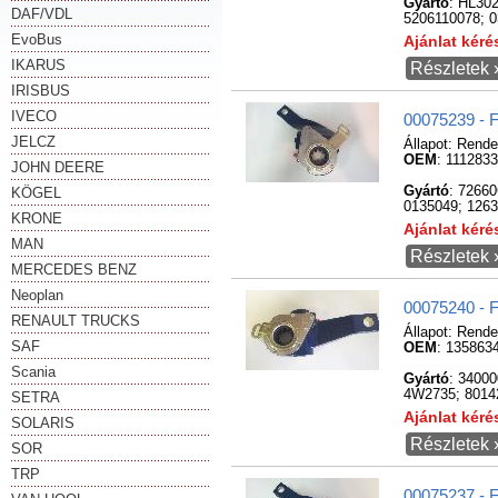
Gyártó
: HL30
DAF/VDL
5206110078; 
EvoBus
Ajánlat kér
IKARUS
Részletek 
IRISBUS
IVECO
00075239 - F
JELCZ
Állapot:
Rende
OEM
: 111283
JOHN DEERE
Gyártó
: 7266
KÖGEL
0135049; 1263
KRONE
Ajánlat kér
MAN
Részletek 
MERCEDES BENZ
Neoplan
00075240 - F
RENAULT TRUCKS
Állapot:
Rende
SAF
OEM
: 135863
Scania
Gyártó
: 3400
4W2735; 80142
SETRA
Ajánlat kér
SOLARIS
Részletek 
SOR
TRP
00075237 - F