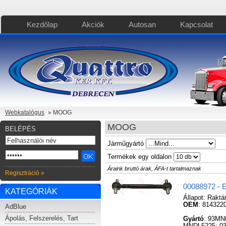
Kezdőlap
Akciók
Autosan
Kapcsolat
Webkatalógus
» MOOG
MOOG
BELÉPÉS
Járműgyártó
Termékek egy oldalon
Áraink bruttó árak, ÁFA-t tartalmaznak
Regisztráció »
00088972 - 
KATEGÓRIÁK
Állapot:
Raktá
OEM
: 814322
AdBlue
Ápolás, Felszerelés, Tart
Gyártó
: 93MN