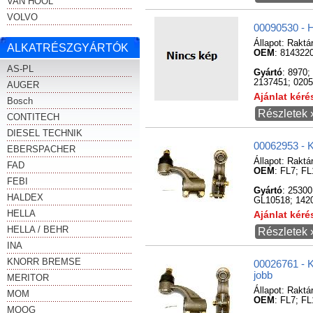
VAN HOOL
VOLVO
00090530 - H
Állapot:
Raktá
ALKATRÉSZGYÁRTÓK
OEM
: 814322
AS-PL
Gyártó
: 8970
2137451; 0205
AUGER
Ajánlat kér
Bosch
Részletek 
CONTITECH
DIESEL TECHNIK
00062953 - 
EBERSPACHER
Állapot:
Raktá
FAD
OEM
: FL7; F
FEBI
Gyártó
: 2530
HALDEX
GL10518; 1420
HELLA
Ajánlat kér
HELLA / BEHR
Részletek 
INA
KNORR BREMSE
00026761 - 
jobb
MERITOR
Állapot:
Raktá
MOM
OEM
: FL7; F
MOOG