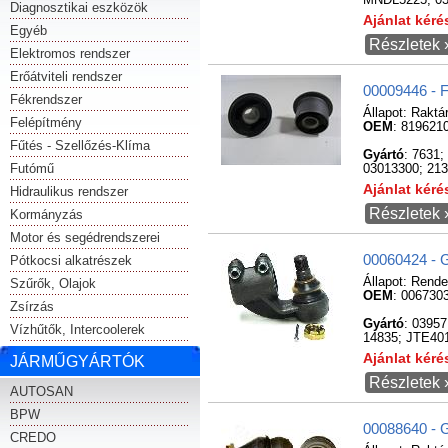
MNDL5225; 033
Diagnosztikai eszközök
Ajánlat kér
Egyéb
Részletek 
Elektromos rendszer
Erőátviteli rendszer
00009446 - F
Fékrendszer
Állapot:
Raktá
Felépítmény
OEM
: 819621
Fűtés - Szellőzés-Klíma
Gyártó
: 7631
Futómű
03013300; 21
Ajánlat kér
Hidraulikus rendszer
Részletek 
Kormányzás
Motor és segédrendszerei
00060424 - 
Pótkocsi alkatrészek
Állapot:
Rende
Szűrők, Olajok
OEM
: 006730
Zsírzás
Gyártó
: 0395
Vízhűtők, Intercoolerek
14835; JTE40
Ajánlat kér
JÁRMŰGYÁRTÓK
Részletek 
AUTOSAN
BPW
00088640 - G
CREDO