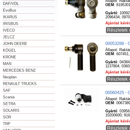
Állapot:
Raktá
DAF/VDL
OEM
: 819530
EvoBus
Gyártó
: 1009
IKARUS
2096434; 0970
Ajánlat kér
IRISBUS
Részletek 
IVECO
JELCZ
00053288 - 
JOHN DEERE
Állapot:
Raktá
KÖGEL
OEM
: 607451
KRONE
Gyártó
: 04384
MAN
1137804; 036
MERCEDES BENZ
Ajánlat kér
Neoplan
Részletek 
RENAULT TRUCKS
SAF
00060425 - 
Scania
Állapot:
Raktá
OEM
: 006738
SETRA
SOLARIS
Gyártó
: 0395
10200600; 91
SOR
Ajánlat kér
TRP
Részletek 