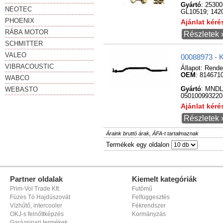
Gyártó
: 2530
NEOTEC
GL10519; 1420
PHOENIX
Ajánlat kér
RÁBA MOTOR
Részletek 
SCHMITTER
VALEO
00088973 - 
VIBRACOUSTIC
Állapot:
Rende
OEM
: 814671
WABCO
WEBASTO
Gyártó
: MNDL
050100993220;
Ajánlat kér
Részletek 
Áraink bruttó árak, ÁFA-t tartalmaznak
Termékek egy oldalon
Partner oldalak
Kiemelt kategóriák
Prim-Vol Trade Kft.
Futómű
Füzes Tó Hajdúszovát
Felfüggesztés
Vízhűtő, intercooler
Fékrendszer
OKJ-s felnőttképzés
Kormányzás
Garázsipari termékek