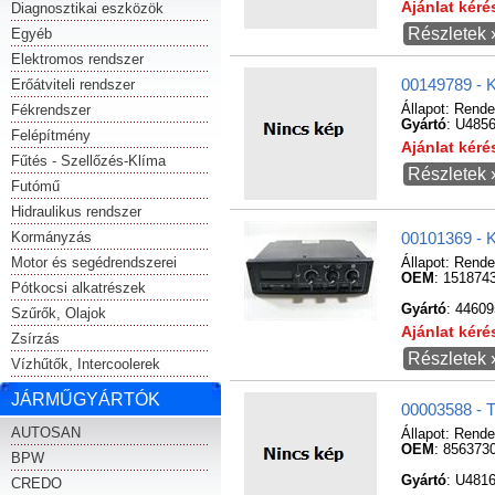
Ajánlat kér
Diagnosztikai eszközök
Részletek 
Egyéb
Elektromos rendszer
Erőátviteli rendszer
00149789 - K
Fékrendszer
Állapot:
Rende
Gyártó
: U485
Felépítmény
Ajánlat kér
Fűtés - Szellőzés-Klíma
Részletek 
Futómű
Hidraulikus rendszer
Kormányzás
00101369 - 
Motor és segédrendszerei
Állapot:
Rende
OEM
: 151874
Pótkocsi alkatrészek
Gyártó
: 4460
Szűrők, Olajok
Ajánlat kér
Zsírzás
Részletek 
Vízhűtők, Intercoolerek
JÁRMŰGYÁRTÓK
00003588 - T
AUTOSAN
Állapot:
Rende
OEM
: 856373
BPW
Gyártó
: U481
CREDO