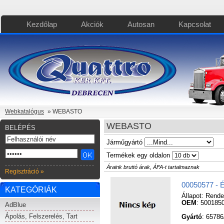
Kezdőlap
Akciók
Autosan
Kapcsolat
Webkatalógus
» WEBASTO
WEBASTO
BELÉPÉS
Járműgyártó
Termékek egy oldalon
Áraink bruttó árak, ÁFA-t tartalmaznak
Regisztráció »
00050577 - 
KATEGÓRIÁK
Állapot:
Rende
OEM
: 500185
AdBlue
Ápolás, Felszerelés, Tart
Gyártó
: 6578