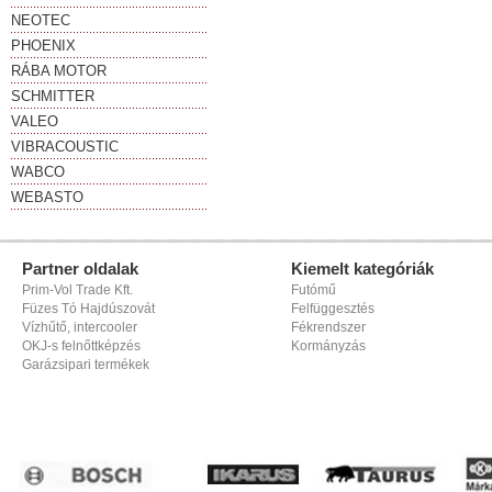
NEOTEC
PHOENIX
RÁBA MOTOR
SCHMITTER
VALEO
VIBRACOUSTIC
WABCO
WEBASTO
Partner oldalak
Kiemelt kategóriák
Prim-Vol Trade Kft.
Futómű
Füzes Tó Hajdúszovát
Felfüggesztés
Vízhűtő, intercooler
Fékrendszer
OKJ-s felnőttképzés
Kormányzás
Garázsipari termékek